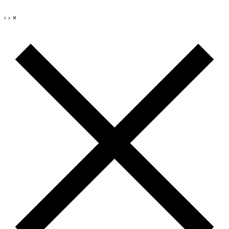
‹
›
×