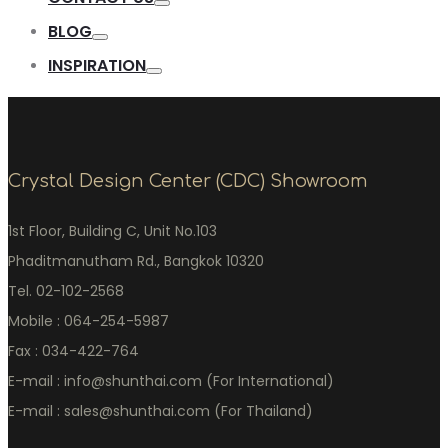
BLOG
INSPIRATION
Crystal Design Center (CDC) Showroom
1st Floor, Building C, Unit No.103
Phaditmanutham Rd., Bangkok 10320
Tel. 02-102-2568
Mobile : 064-254-5987
Fax : 034-422-764
E-mail : info@shunthai.com (For International)
E-mail : sales@shunthai.com (For Thailand)