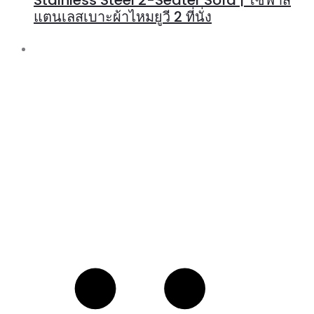
Stainless Steel 2-Seater Sofa | โซฟาส
แตนเลสเบาะผ้าไหมยูวี 2 ที่นั่ง
R