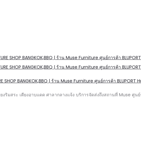
URE SHOP BANGKOK,BBQ | ร้าน Muse Furniture ศูนย์การค้า BLUPORT Hu
ียงริมสระ เตียงอาบแดด ศาลากลางแจ้ง บริการจัดส่งถึงสถานที่ Muse ศู