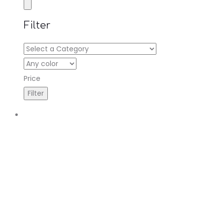
Filter
Price
R