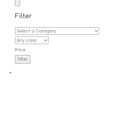
Filter
Price
R