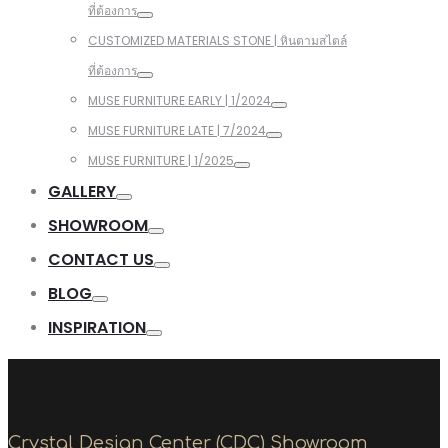
ที่ต้องการ
CUSTOMIZED MATERIALS STONE | หินตามสไตล์
ที่ต้องการ
MUSE FURNITURE EARLY | 1/2024
MUSE FURNITURE LATE | 7/2024
MUSE FURNITURE | 1/2025
GALLERY
SHOWROOM
CONTACT US
BLOG
INSPIRATION
Crystal Design Center (CDC) Showroom