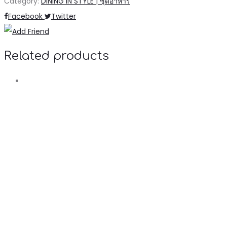
Category:
DINING IN STYLE | ชุดอาหาร
Share
Facebook
Twitter
Related products
R