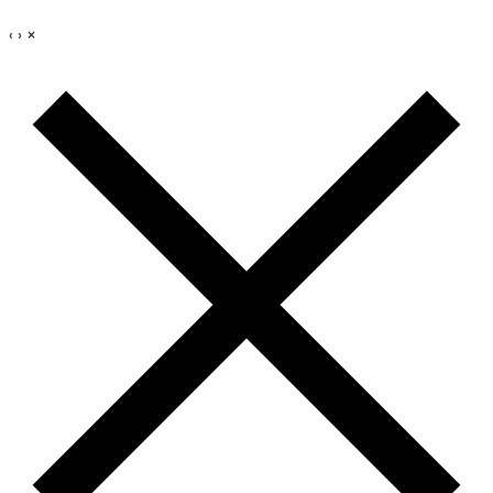
‹
›
×