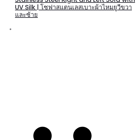
UV Silk | โซฟาสแตนเลสเบาะผ้าไหมยูวีขวา
และซ้าย
R