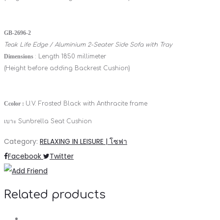
GB-2696-2
Teak Life Edge / Aluminium 2-Seater Side Sofa with Tray
Dimensions
: Length 1850 millimeter
(Height before adding Backrest Cushion)
Ccolor :
U.V. Frosted Black with Anthracite frame
เบาะ Sunbrella Seat Cushion
Category:
RELAXING IN LEISURE | โซฟา
Share
Facebook
Twitter
Related products