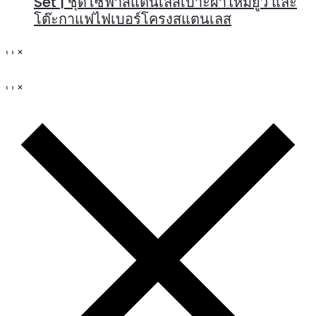
Set | ชุดโซฟาสแตนเลสเบาะผ้าไหมยูวี และ
โต๊ะกาแฟไฟเบอร์โครงสแตนเลส
‹
›
×
‹
›
×