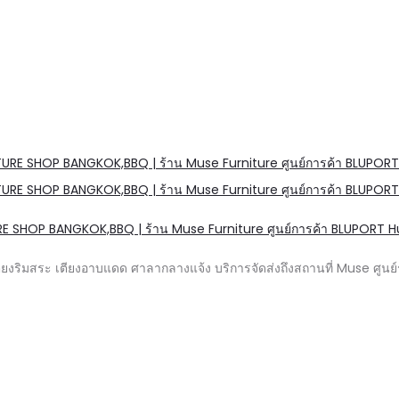
URE SHOP BANGKOK,BBQ | ร้าน Muse Furniture ศูนย์การค้า BLUPORT Hu
ียงริมสระ เตียงอาบแดด ศาลากลางแจ้ง บริการจัดส่งถึงสถานที่ Muse ศู