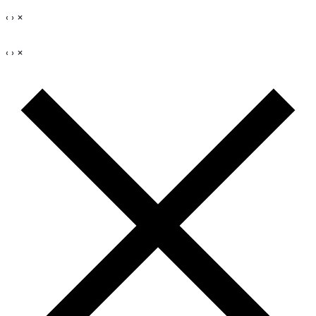
‹
›
×
‹
›
×