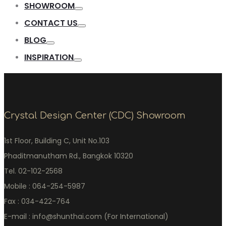
SHOWROOM
CONTACT US
BLOG
INSPIRATION
Crystal Design Center (CDC) Showroom
1st Floor, Building C, Unit No.103
Phaditmanutham Rd., Bangkok 10320
Tel. 02-102-2568
Mobile : 064-254-5987
Fax : 034-422-764
E-mail : info@shunthai.com (For International)